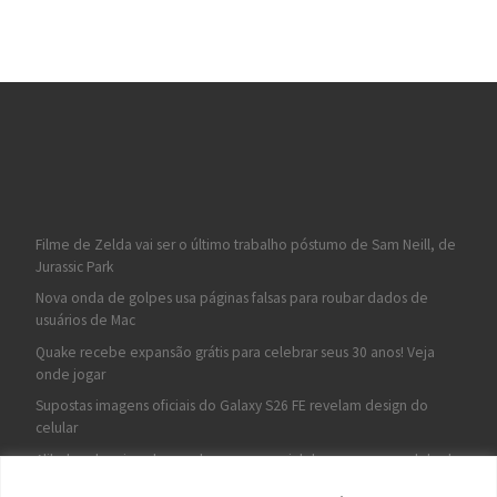
Filme de Zelda vai ser o último trabalho póstumo de Sam Neill, de
Jurassic Park
Nova onda de golpes usa páginas falsas para roubar dados de
usuários de Mac
Quake recebe expansão grátis para celebrar seus 30 anos! Veja
onde jogar
Supostas imagens oficiais do Galaxy S26 FE revelam design do
celular
Alibaba planeja cobrar pelo uso comercial do seu novo modelo de
IA