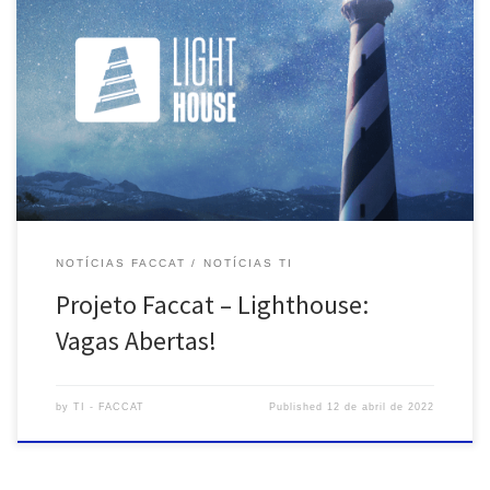
A empresa Lighthouse (software house de Porto Alegre), que tem
parceria para treinamento de estagiários, com as Faculdades
Integradas de Taquara (Faccat), está selecionando acadêmicos
dos cursos de TI da Instituição para integrar à equipe de trabalho.
São duas vagas disponíveis e os acadêmicos selecionados
deverão cumprir 6 horas por […]
NOTÍCIAS FACCAT
NOTÍCIAS TI
Projeto Faccat – Lighthouse:
Vagas Abertas!
by
TI - FACCAT
Published
12 de abril de 2022