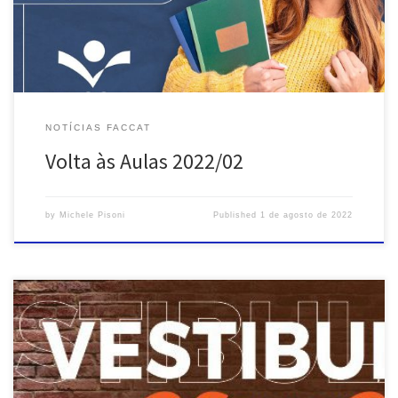
line, nas disciplinas Híbridas (30% das aulas poderão ser on-line =
6 aulas) e combinar os detalhes com […]
NOTÍCIAS FACCAT
Volta às Aulas 2022/02
by
Michele Pisoni
Published
1 de agosto de 2022
Mais informações no site da Faccat: www.faccat.br