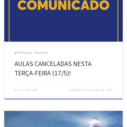
foram CANCELADAS. O motivo do cancelamento é devido ao
alerta da Defesa Civil do Estado do Rio Grande do Sul sobre os
riscos da atual condição climática. As aulas serão recuperadas
ainda […]
NOTÍCIAS FACCAT
AULAS CANCELADAS NESTA
TERÇA-FEIRA (17/5)!
by
TI - FACCAT
Published
17 de maio de 2022